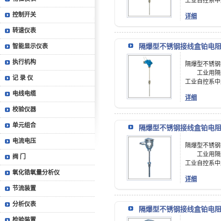
工业自控系中应
控制开关
详细
转速仪表
隔爆型不锈钢接线盒铂电阻
智能显示仪表
执行机构
隔爆型不锈钢
工业用隔爆
记 录 仪
工业自控系中应
电线电缆
详细
校验仪器
单元组合
隔爆型不锈钢接线盒铂电阻
电流电压
隔爆型不锈钢
工业用隔爆
阀 门
工业自控系中应
氧化锆氧量分析仪
详细
节流装置
分析仪表
隔爆型不锈钢接线盒铂电阻
检验装置