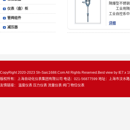
隔爆型不锈钢
仪表（盘）柜
工业用隔爆
工业自控系中应
管阀组件
详细
减压器
CopyRight 2020-2023 Sh-Saic1688.Com All Rights Reserved.Best view by IE7.x 
版权所有：上海自动化仪表集团有限公司 电话：021-56877599 地址：上海市汶水路
友情链接：
温度仪表
压力仪表
流量仪表
阀门
物位仪表